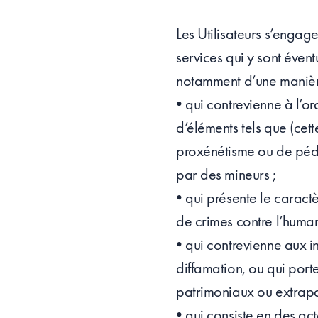
Les Utilisateurs s’engage
services qui y sont éven
notamment d’une manièr
• qui contrevienne à l’o
d’éléments tels que (cett
proxénétisme ou de pédop
par des mineurs ;
• qui présente le caract
de crimes contre l’human
• qui contrevienne aux in
diffamation, ou qui porte
patrimoniaux ou extrapa
• qui consiste en des act