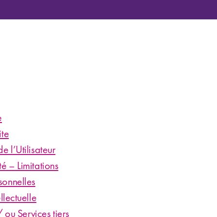
e
ite
e l’Utilisateur
té – Limitations
sonnelles
llectuelle
 / ou Services tiers