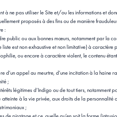
nt à ne pas utiliser le Site et/ou les informations et donn
tuellement proposés à des fins ou de manière frauduleus
e :
rdre public ou aux bonnes mœurs, notamment par la cons
e liste est non exhaustive et non limitative) à caractèr
hilie, ou encore à caractère violent, le contenu étant 
ère d’un appel au meurtre, d’une incitation à la haine 
ité ;
térêts légitimes d’Indigo ou de tout tiers, notamment pa
 atteinte à la vie privée, aux droits de la personnalité 
trimoniaux ;
es de piratage et ce, quelle qu’en soit la forme (intrus