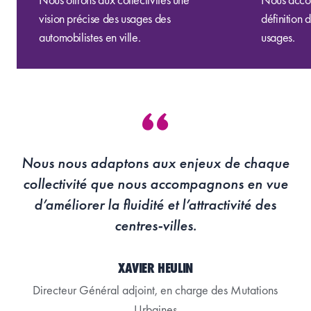
vision
précise
des usages
des
définition
automobilistes
en ville.
usages
.
Nous nous adaptons aux enjeux de chaque
collectivité que nous accompagnons en vue
d’améliorer la fluidité et l’attractivité des
centres-villes.
XAVIER HEULIN
Directeur Général adjoint, en charge des Mutations
Urbaines