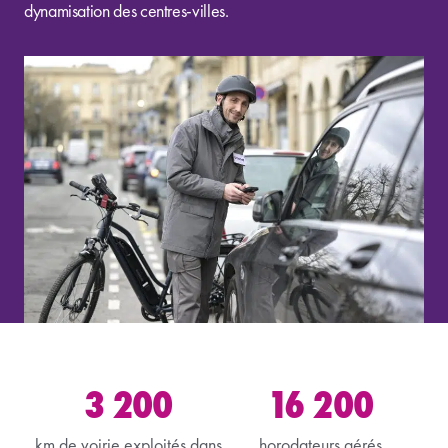
dynamisation des centres-villes.
3 200
16 200
km de voirie exploités dans
horodateurs gérés