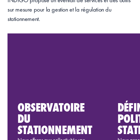
INDIGO propose un éventail de services et des outils
sur
mesure pour la gestion et la régulation du
stationnement.
OBSERVATOIRE
DÉFI
DU
POLI
STATIONNEMENT
STA
Nous
offrons aux collectivités
une
Nous a
cc